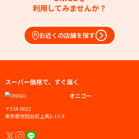
利用してみませんか？
お近くの店舗を探す
スーパー価格で、すぐ届く
オニゴー
〒154-0011
東京都世田谷区上馬1-17-5