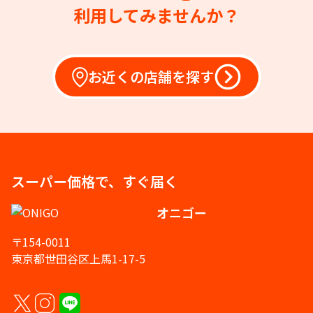
利用してみませんか？
お近くの店舗を探す
スーパー価格で、すぐ届く
オニゴー
〒154-0011
東京都世田谷区上馬1-17-5