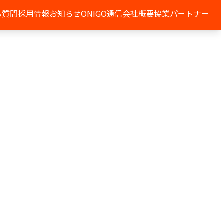
る質問
採用情報
お知らせ
ONIGO通信
会社概要
協業パートナー