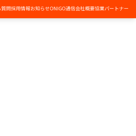
る質問
採用情報
お知らせ
ONIGO通信
会社概要
協業パートナー