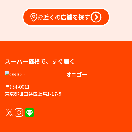
お近くの店舗を探す
スーパー価格で、すぐ届く
オニゴー
〒154-0011
東京都世田谷区上馬1-17-5