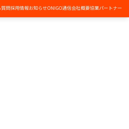
る質問
採用情報
お知らせ
ONIGO通信
会社概要
協業パートナー