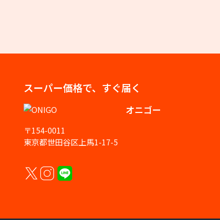
スーパー価格で、すぐ届く
オニゴー
〒154-0011
東京都世田谷区上馬1-17-5