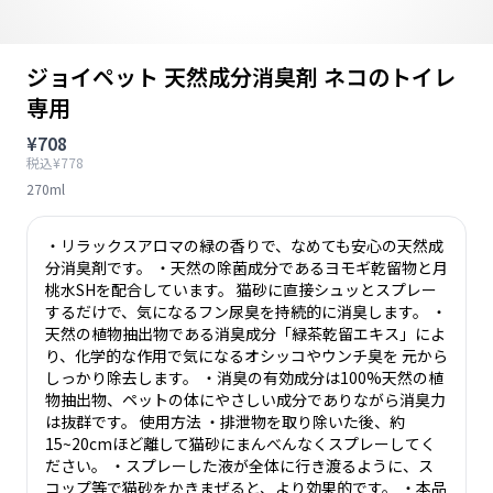
ジョイペット 天然成分消臭剤 ネコのトイレ
専用
¥708
税込¥778
270ml
・リラックスアロマの緑の香りで、なめても安心の天然成
分消臭剤です。 ・天然の除菌成分であるヨモギ乾留物と月
桃水SHを配合しています。 猫砂に直接シュッとスプレー
するだけで、気になるフン尿臭を持続的に消臭します。 ・
天然の植物抽出物である消臭成分「緑茶乾留エキス」によ
り、化学的な作用で気になるオシッコやウンチ臭を 元から
しっかり除去します。 ・消臭の有効成分は100%天然の植
物抽出物、ペットの体にやさしい成分でありながら消臭力
は抜群です。 使用方法 ・排泄物を取り除いた後、約
15~20cmほど離して猫砂にまんべんなくスプレーしてく
ださい。 ・スプレーした液が全体に行き渡るように、ス
コップ等で猫砂をかきまぜると、より効果的です。 ・本品