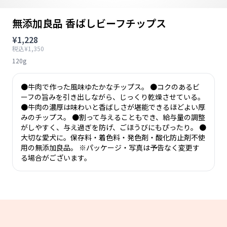
無添加良品 香ばしビーフチップス
¥1,228
税込¥1,350
120g
●牛肉で作った風味ゆたかなチップス。 ●コクのあるビ
ーフの旨みを引き出しながら、じっくり乾燥させている。
●牛肉の濃厚は味わいと香ばしさが堪能できるほどよい厚
みのチップス。 ●割って与えることもでき、給与量の調整
がしやすく、与え過ぎを防げ、ごほうびにもぴったり。 ●
大切な愛犬に。保存料・着色料・発色剤・酸化防止剤不使
用の無添加良品。 ※パッケージ・写真は予告なく変更す
る場合がございます。