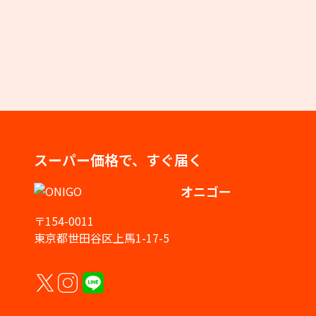
スーパー価格で、すぐ届く
オニゴー
〒154-0011
東京都世田谷区上馬1-17-5