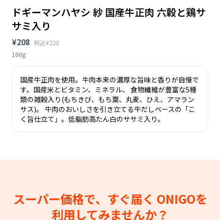
ドギーマンハヤシ 紗 国産牛正肉 六穀と鶏サ
サミ入り
¥208
税込¥228
100g
国産牛正肉を使用。牛肉本来の濃厚な旨味と香りが自慢で
す。国産米とビタミン、ミネラル、 食物繊維が豊富な5種
類の雑穀入り(もちきび、もち粟、丸麦、ひえ、アマラン
サス)。 牛肉のおいしさを引き立てる牛だしベースの「こ
く旨仕立て」。低脂肪高たん白のササミ入り。
スーパー価格で、すぐ届く
ONIGOを
利用してみませんか？