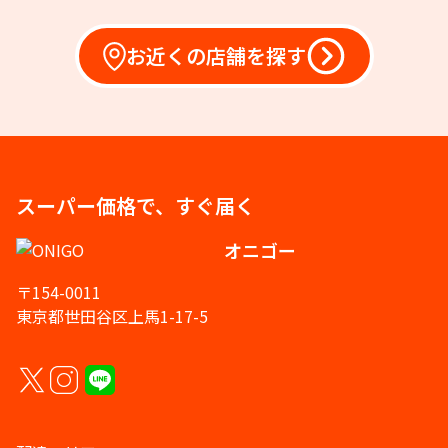
お近くの店舗を探す
スーパー価格で、すぐ届く
オニゴー
〒154-0011
東京都世田谷区上馬1-17-5