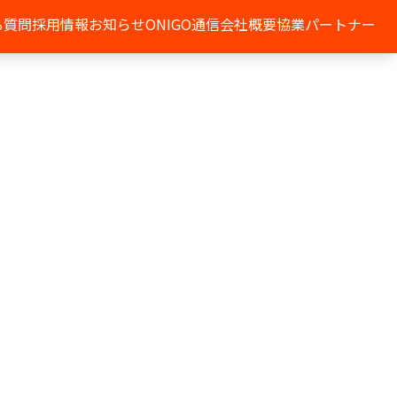
る質問
採用情報
お知らせ
ONIGO通信
会社概要
協業パートナー