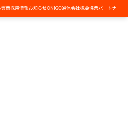
る質問
採用情報
お知らせ
ONIGO通信
会社概要
協業パートナー