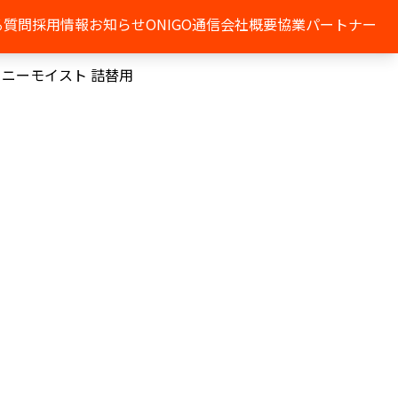
る質問
採用情報
お知らせ
ONIGO通信
会社概要
協業パートナー
ャイニーモイスト 詰替用