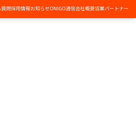
る質問
採用情報
お知らせ
ONIGO通信
会社概要
協業パートナー