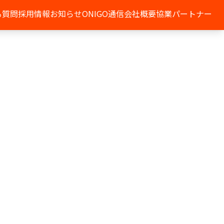
る質問
採用情報
お知らせ
ONIGO通信
会社概要
協業パートナー