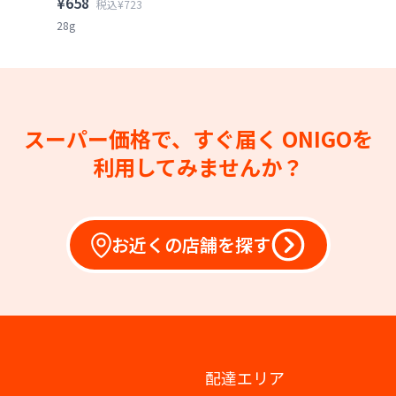
¥658
税込¥723
28g
スーパー価格で、すぐ届く
ONIGOを
利用してみませんか？
お近くの店舗を探す
配達エリア