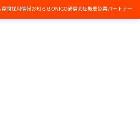
る質問
採用情報
お知らせ
ONIGO通信
会社概要
協業パートナー