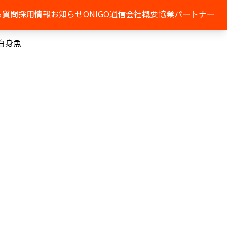
る質問
採用情報
お知らせ
ONIGO通信
会社概要
協業パートナー
白身魚