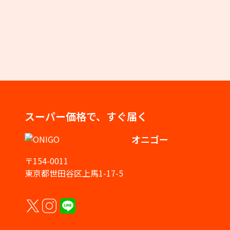
スーパー価格で、すぐ届く
オニゴー
〒154-0011
東京都世田谷区上馬1-17-5