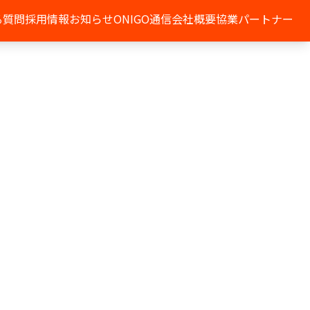
る質問
採用情報
お知らせ
ONIGO通信
会社概要
協業パートナー