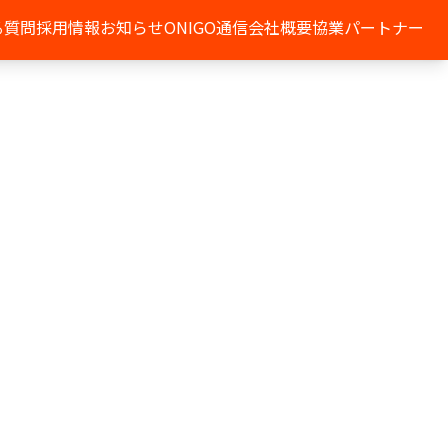
る質問
採用情報
お知らせ
ONIGO通信
会社概要
協業パートナー