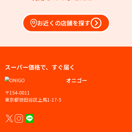
お近くの店舗を探す
スーパー価格で、すぐ届く
オニゴー
〒154-0011
東京都世田谷区上馬1-17-5