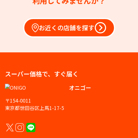
利用してみませんか？
お近くの店舗を探す
スーパー価格で、すぐ届く
オニゴー
〒154-0011
東京都世田谷区上馬1-17-5