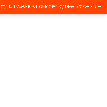
る質問
採用情報
お知らせ
ONIGO通信
会社概要
協業パートナー