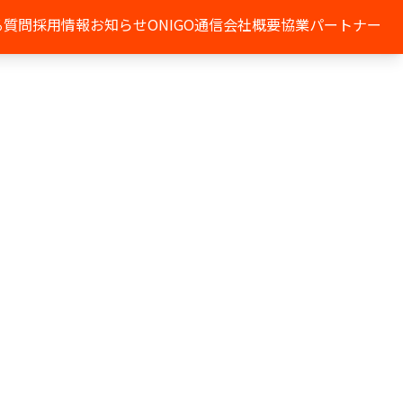
る質問
採用情報
お知らせ
ONIGO通信
会社概要
協業パートナー