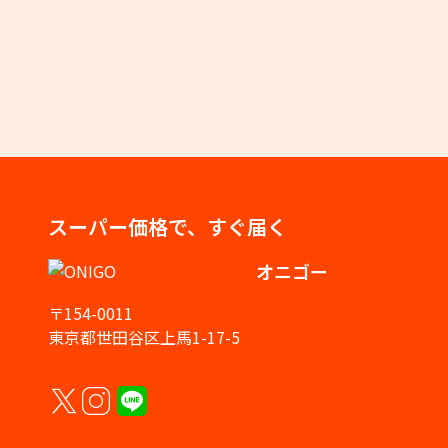
スーパー価格で、すぐ届く
オニゴー
〒154-0011
東京都世田谷区上馬1-17-5