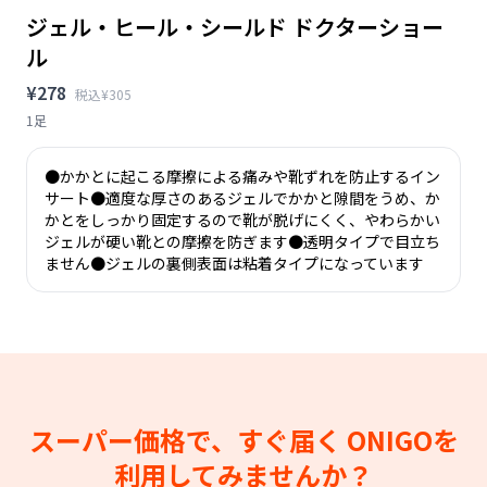
ジェル・ヒール・シールド ドクターショー
ル
¥278
税込¥305
1足
●かかとに起こる摩擦による痛みや靴ずれを防止するイン
サート●適度な厚さのあるジェルでかかと隙間をうめ、か
かとをしっかり固定するので靴が脱げにくく、やわらかい
ジェルが硬い靴との摩擦を防ぎます●透明タイプで目立ち
ません●ジェルの裏側表面は粘着タイプになっています
スーパー価格で、すぐ届く
ONIGOを
利用してみませんか？