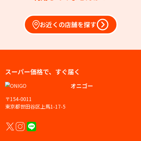
お近くの店舗を探す
スーパー価格で、すぐ届く
オニゴー
〒154-0011
東京都世田谷区上馬1-17-5