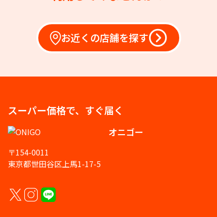
お近くの店舗を探す
スーパー価格で、すぐ届く
オニゴー
〒154-0011
東京都世田谷区上馬1-17-5