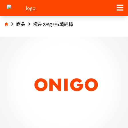
商品
極みのAg+抗菌綿棒