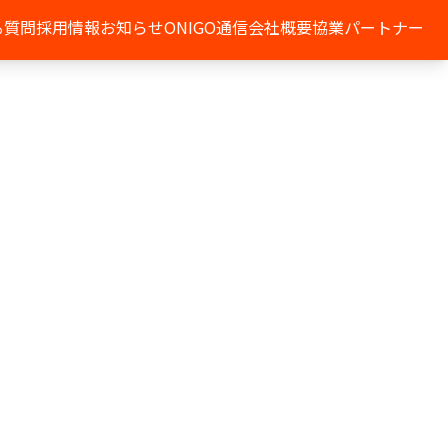
る質問
採用情報
お知らせ
ONIGO通信
会社概要
協業パートナー