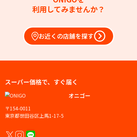
利用してみませんか？
お近くの店舗を探す
スーパー価格で、すぐ届く
オニゴー
〒154-0011
東京都世田谷区上馬1-17-5