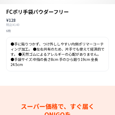
FCポリ手袋パウダーフリー
¥128
税込¥140
6枚
●手に貼りつかず、つけ外ししやすい内側ポリマーコーテ
ィング加工。 ●左右共有のため、片手でも使えて経済的で
す。 ●天然ゴムによるアレルギーの心配がありません。
●手袋サイズ:中指の長さ8cm 手のひら廻り19cm 全長
24.5cm
スーパー価格で、すぐ届く
ONIGOを