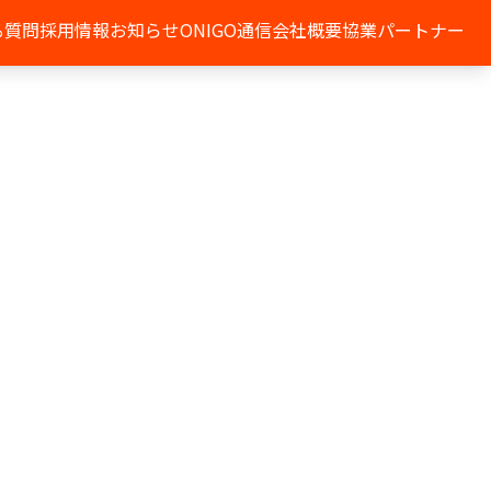
る質問
採用情報
お知らせ
ONIGO通信
会社概要
協業パートナー