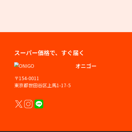
スーパー価格で、すぐ届く
オニゴー
〒154-0011
東京都世田谷区上馬1-17-5