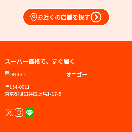
お近くの店舗を探す
スーパー価格で、すぐ届く
オニゴー
〒154-0011
東京都世田谷区上馬1-17-5