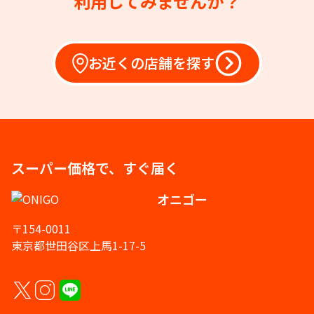
利用してみませんか？
お近くの店舗を探す
スーパー価格で、すぐ届く
オニゴー
〒154-0011
東京都世田谷区上馬1-17-5