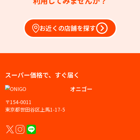
利用してみませんか？
お近くの店舗を探す
スーパー価格で、すぐ届く
オニゴー
〒154-0011
東京都世田谷区上馬1-17-5