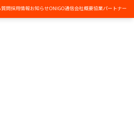
る質問
採用情報
お知らせ
ONIGO通信
会社概要
協業パートナー