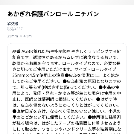
あかぎれ保護バンロール ニチバン
¥898
税込¥987
25mm × 4.5m
品番:AGBR荒れた指や指関節をやさしくラッピングする絆
創膏です。透湿性があるからムレずに適度なうるおいで、
乾燥からお肌を守ります。ロールタイプなので、必要な長
さに切ってご使用いただけます。サイズ・ロールタイプ
25mm×4.5m使用上の注意●皮ふを清潔にし、よく乾か
してからご使用ください。●皮ふ刺激の原因となりますの
で、引っ張らず(伸ばさずに)貼ってください。●本品の使
用により、発疹・発赤・かゆみ等が生じた場合は使用を中
止し、医師又は薬剤師に相談してください。●はがす時
は、皮ふを傷めないようにゆっくりとはがしてください。
●直射日光をさけ、なるべく湿気の少ない涼しい、小児の
手のとどかない所に保管してください。●使用後に粘着剤
が残る場合は、はがしたテープの粘着面に付着させるよう
にして取るか、ワセリンやハンドクリーム等を粘着剤にな