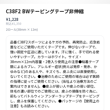
C38F2 BWテーピングテープ非伸縮
¥1,228
税込¥1,350
2ロール(38mm × 12m)
品番:C38F2スポーツによるケガの予防、再発防止、応急処
置などにご使用いただくテープです。伸びないテープで、
強い固定や圧迫に適しています。汗に強く、手で切れる使
いやすいテープ。カラーはホワイト。サイズ・
38mm×12m内容量・2巻入り使用上の注意●粘着テープ
類によるカブレ、アレルギー症状(例えば発疹・発赤、か
ゆみなど)のある人や、キズぐち、皮ふ炎には直接使用し
ないでください。●治療のためにご使用の場合は必ず医師
の指導に従ってご使用ください。(当社より治療方法のご
案内はできません)。●皮ふが弱い人や皮ふの弱い部位、
体毛の濃い部位でのご使用には、皮ふの損傷を防ぐ為に、
前もってバトルウィン アンダーラップテープをテーピング
し、皮ふを保護してください。●パッケージの【使用上の
注意】もお読みください。