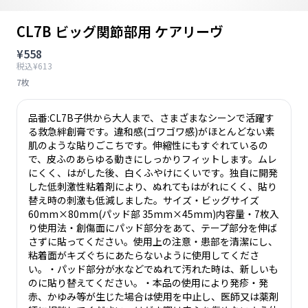
CL7B ビッグ関節部用 ケアリーヴ
¥558
税込¥613
7枚
品番:CL7B子供から大人まで、さまざまなシーンで活躍す
る救急絆創膏です。違和感(ゴワゴワ感)がほとんどない素
肌のような貼りごこちです。伸縮性にもすぐれているの
で、皮ふのあらゆる動きにしっかりフィットします。ムレ
にくく、はがした後、白くふやけにくいです。独自に開発
した低刺激性粘着剤により、ぬれてもはがれにくく、貼り
替え時の刺激も低減しました。サイズ・ビッグサイズ
60mm×80mm(パッド部 35mm×45mm)内容量・7枚入
り使用法・創傷面にパッド部分をあて、テープ部分を伸ば
さずに貼ってください。使用上の注意・患部を清潔にし、
粘着面がキズぐちにあたらないように使用してくださ
い。・パッド部分が水などでぬれて汚れた時は、新しいも
のに貼り替えてください。・本品の使用により発疹・発
赤、かゆみ等が生じた場合は使用を中止し、医師又は薬剤