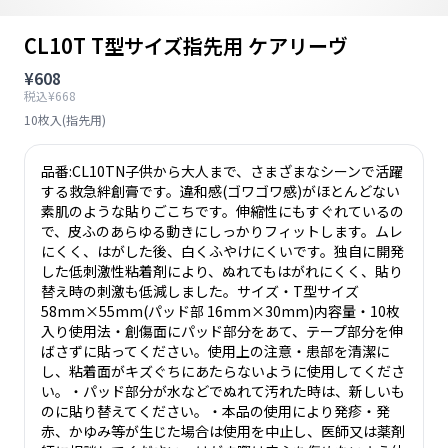
CL10T T型サイズ指先用 ケアリーヴ
¥608
税込¥668
10枚入(指先用)
品番:CL10TN子供から大人まで、さまざまなシーンで活躍
する救急絆創膏です。違和感(ゴワゴワ感)がほとんどない
素肌のような貼りごこちです。伸縮性にもすぐれているの
で、皮ふのあらゆる動きにしっかりフィットします。ムレ
にくく、はがした後、白くふやけにくいです。独自に開発
した低刺激性粘着剤により、ぬれてもはがれにくく、貼り
替え時の刺激も低減しました。サイズ・T型サイズ
58mm×55mm(パッド部 16mm×30mm)内容量・10枚
入り使用法・創傷面にパッド部分をあて、テープ部分を伸
ばさずに貼ってください。使用上の注意・患部を清潔に
し、粘着面がキズぐちにあたらないように使用してくださ
い。・パッド部分が水などでぬれて汚れた時は、新しいも
のに貼り替えてください。・本品の使用により発疹・発
赤、かゆみ等が生じた場合は使用を中止し、医師又は薬剤