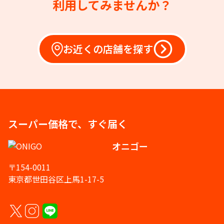
利用してみませんか？
お近くの店舗を探す
スーパー価格で、すぐ届く
オニゴー
〒154-0011
東京都世田谷区上馬1-17-5