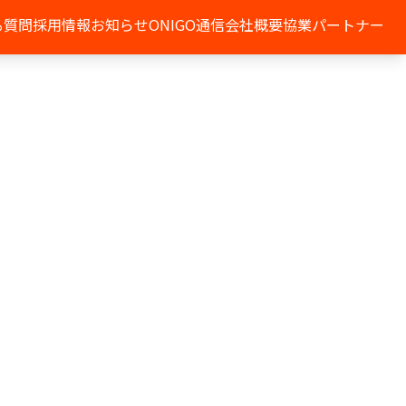
る質問
採用情報
お知らせ
ONIGO通信
会社概要
協業パートナー