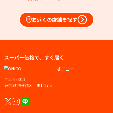
お近くの店舗を探す
スーパー価格で、すぐ届く
オニゴー
〒154-0011
東京都世田谷区上馬1-17-5