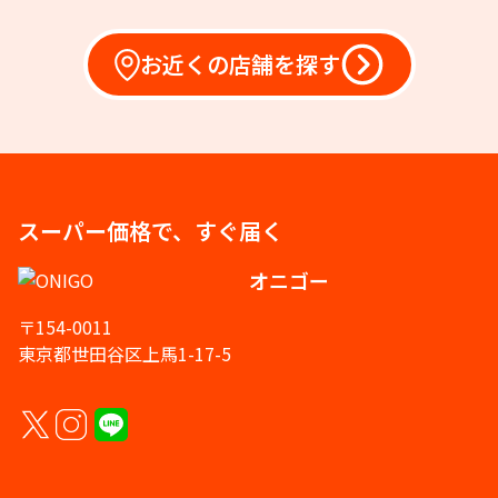
お近くの店舗を探す
スーパー価格で、すぐ届く
オニゴー
〒154-0011
東京都世田谷区上馬1-17-5