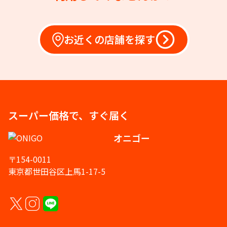
お近くの店舗を探す
スーパー価格で、すぐ届く
オニゴー
〒154-0011
東京都世田谷区上馬1-17-5