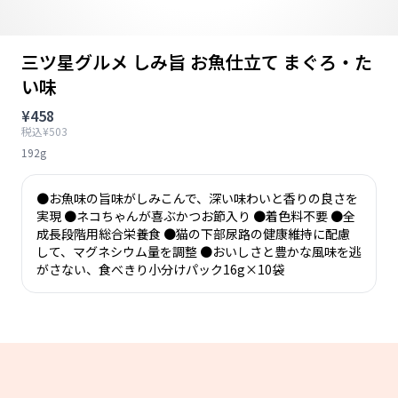
三ツ星グルメ しみ旨 お魚仕立て まぐろ・た
い味
¥458
税込¥503
192g
●お魚味の旨味がしみこんで、深い味わいと香りの良さを
実現 ●ネコちゃんが喜ぶかつお節入り ●着色料不要 ●全
成長段階用総合栄養食 ●猫の下部尿路の健康維持に配慮
して、マグネシウム量を調整 ●おいしさと豊かな風味を逃
がさない、食べきり小分けパック16g×10袋