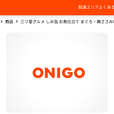
配達エリア
よくあ
商品
三ツ星グルメ しみ旨 お魚仕立て まぐろ・鶏ささみ