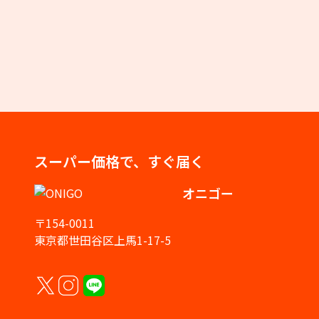
スーパー価格で、すぐ届く
オニゴー
〒154-0011
東京都世田谷区上馬1-17-5