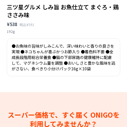
三ツ星グルメ しみ旨 お魚仕立て まぐろ・鶏
ささみ味
¥538
税込¥591
192g
●お魚味の旨味がしみこんで、深い味わいと香りの良さを
実現 ●ネコちゃんが喜ぶかつお節入り ●着色料不要 ●全
成長段階用総合栄養食 ●猫の下部尿路の健康維持に配慮
して、マグネシウム量を調整 ●おいしさと豊かな風味を逃
がさない、食べきり小分けパック16g×10袋
スーパー価格で、すぐ届く
ONIGOを
利用してみませんか？