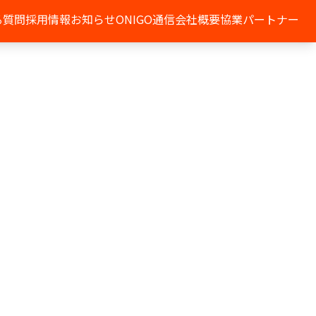
る質問
採用情報
お知らせ
ONIGO通信
会社概要
協業パートナー