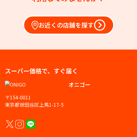
お近くの店舗を探す
スーパー価格で、すぐ届く
オニゴー
〒154-0011
東京都世田谷区上馬1-17-5