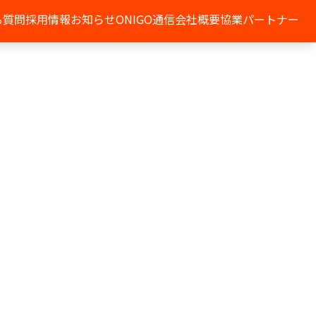
る質問
採用情報
お知らせ
ONIGO通信
会社概要
協業パートナー