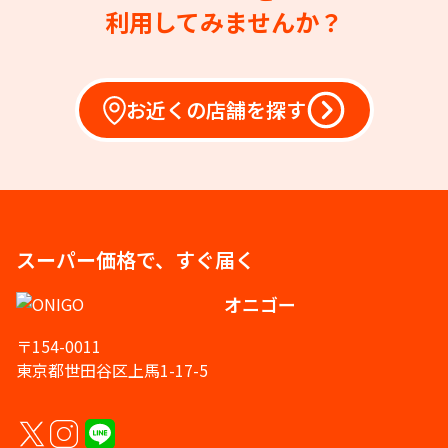
利用してみませんか？
お近くの店舗を探す
スーパー価格で、すぐ届く
オニゴー
〒154-0011
東京都世田谷区上馬1-17-5