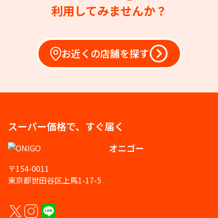
利用してみませんか？
お近くの店舗を探す
スーパー価格で、すぐ届く
オニゴー
〒154-0011
東京都世田谷区上馬1-17-5