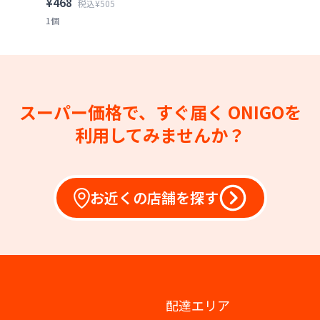
¥468
税込¥505
1個
スーパー価格で、すぐ届く
ONIGOを
利用してみませんか？
お近くの店舗を探す
配達エリア