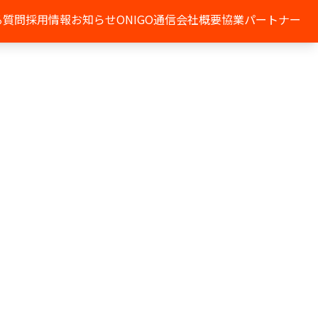
る質問
採用情報
お知らせ
ONIGO通信
会社概要
協業パートナー