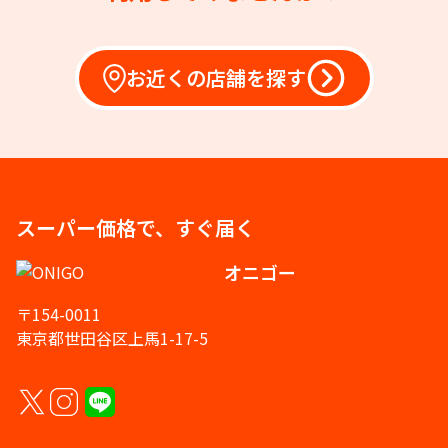
お近くの店舗を探す
スーパー価格で、すぐ届く
オニゴー
〒154-0011
東京都世田谷区上馬1-17-5